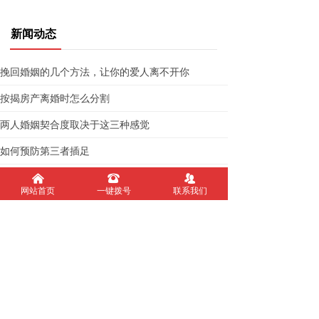
新闻动态
挽回婚姻的几个方法，让你的爱人离不开你
按揭房产离婚时怎么分割
两人婚姻契合度取决于这三种感觉
如何预防第三者插足
无论男女，只要出现婚外情，就会有四失控
낀
뀰
뀡
网站首页
一键拨号
联系我们
为什么男人婚内出轨后，会越来越厌恶妻子
案例分享