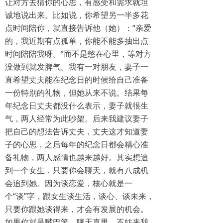
让对方去猜你的心思，有感受和需求就坦
诚地说出来。比如说，你希望另一半多花
点时间陪你，就直接告诉他（她）：“亲爱
的，我近期有点孤单，你能不能多抽出点
时间陪陪我呀。”而不是憋在心里，等对方
没做到就发脾气。我有一对朋友，妻子一
直希望丈夫能在纪念日的时候给自己准备
一份特别的礼物，但她从来不说。结果每
年纪念日丈夫都没什么表示，妻子就很生
气，两人经常为此吵架。后来我建议妻子
把自己的想法告诉丈夫，丈夫这才知道妻
子的心思，之后每年的纪念日都会精心准
备礼物，两人感情也越来越好。其实想追
到一个女生，只要你会聊天，就有八成机
会追到她。因为谈恋爱，核心就是一
个“谈”字，跟女生谈生活，谈心、谈未来，
只要你跟她谈得来，才会有发展的机会。
如果你就是嘴巴笨，聊天直男，不妨来我