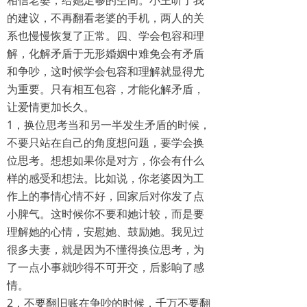
相信老婆，给她足够的空间。小王听了我
的建议，不再翻看老婆的手机，两人的关
系也慢慢恢复了正常。四、学会包容和理
解，化解矛盾于无形婚姻中难免会有矛盾
和争吵，这时候学会包容和理解就显得尤
为重要。只有相互包容，才能化解矛盾，
让爱情更加长久。
1，换位思考当和另一半发生矛盾的时候，
不要只站在自己的角度想问题，要学会换
位思考。想想如果你是对方，你会有什么
样的感受和想法。比如说，你老婆因为工
作上的事情心情不好，回家后对你发了点
小脾气。这时候你不要和她计较，而是要
理解她的心情，安慰她、鼓励她。我见过
很多夫妻，就是因为不懂得换位思考，为
了一点小事就吵得不可开交，后影响了感
情。
2，不要翻旧账在争吵的时候，千万不要翻