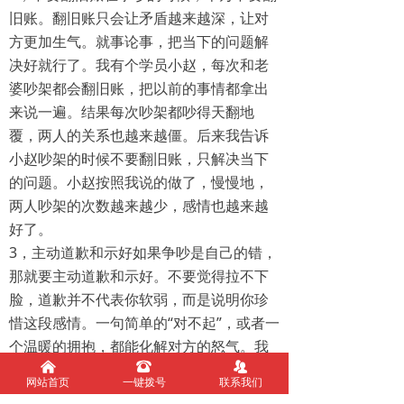
旧账。翻旧账只会让矛盾越来越深，让对
方更加生气。就事论事，把当下的问题解
决好就行了。我有个学员小赵，每次和老
婆吵架都会翻旧账，把以前的事情都拿出
来说一遍。结果每次吵架都吵得天翻地
覆，两人的关系也越来越僵。后来我告诉
小赵吵架的时候不要翻旧账，只解决当下
的问题。小赵按照我说的做了，慢慢地，
两人吵架的次数越来越少，感情也越来越
好了。
3，主动道歉和示好如果争吵是自己的错，
那就要主动道歉和示好。不要觉得拉不下
脸，道歉并不代表你软弱，而是说明你珍
惜这段感情。一句简单的“对不起”，或者一
个温暖的拥抱，都能化解对方的怒气。我
낀
뀰
뀡
有一对夫妻朋友，有一次因为家务分工的
网站首页
一键拨号
联系我们
问题吵了起来。丈夫意识到是自己的问题