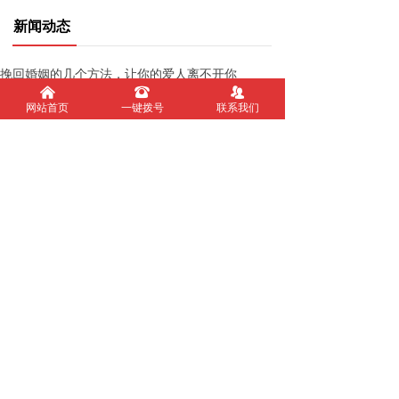
新闻动态
挽回婚姻的几个方法，让你的爱人离不开你
낀
뀰
뀡
按揭房产离婚时怎么分割
网站首页
一键拨号
联系我们
两人婚姻契合度取决于这三种感觉
如何预防第三者插足
无论男女，只要出现婚外情，就会有四失控
为什么男人婚内出轨后，会越来越厌恶妻子
案例分享