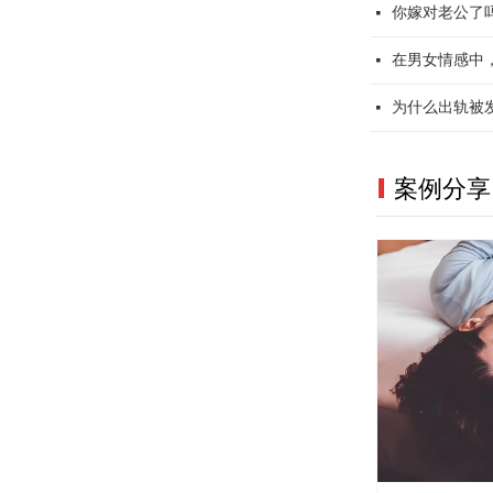
你嫁对老公了
넷
在男女情感中
넷
为什么出轨被
넷
案例分享