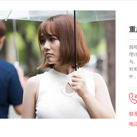
重
我
理
与
对
中，
联
电话