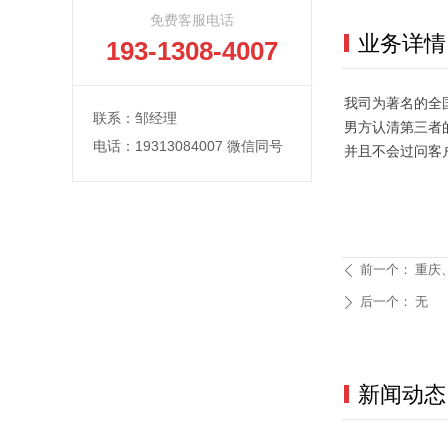
免费客服电话
业务详情
193-1308-4007
我司为著名的全
联系：邹经理
男方认清第三者
电话：19313084007 微信同号
并且不会过问客
前一个：
重庆
ꄴ
后一个：
无
ꄲ
新闻动态