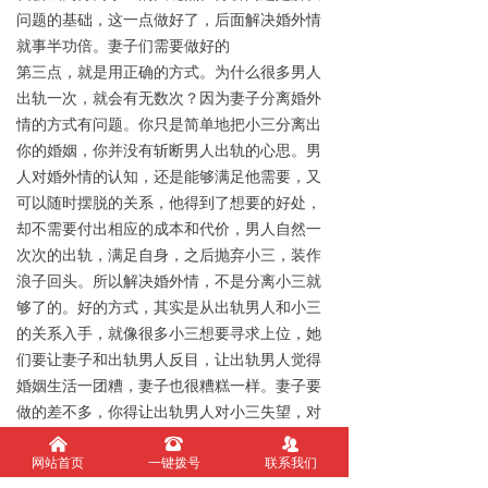
问题的基础，这一点做好了，后面解决婚外情
就事半功倍。妻子们需要做好的
第三点，就是用正确的方式。为什么很多男人
出轨一次，就会有无数次？因为妻子分离婚外
情的方式有问题。你只是简单地把小三分离出
你的婚姻，你并没有斩断男人出轨的心思。男
人对婚外情的认知，还是能够满足他需要，又
可以随时摆脱的关系，他得到了想要的好处，
却不需要付出相应的成本和代价，男人自然一
次次的出轨，满足自身，之后抛弃小三，装作
浪子回头。所以解决婚外情，不是分离小三就
够了的。好的方式，其实是从出轨男人和小三
的关系入手，就像很多小三想要寻求上位，她
们要让妻子和出轨男人反目，让出轨男人觉得
婚姻生活一团糟，妻子也很糟糕一样。妻子要
做的差不多，你得让出轨男人对小三失望，对
婚外情绝望。他和小三分手了，是他们不想继
낀
뀰
뀡
续下去了，甚至觉得继续这段关系是折磨，这
网站首页
一键拨号
联系我们