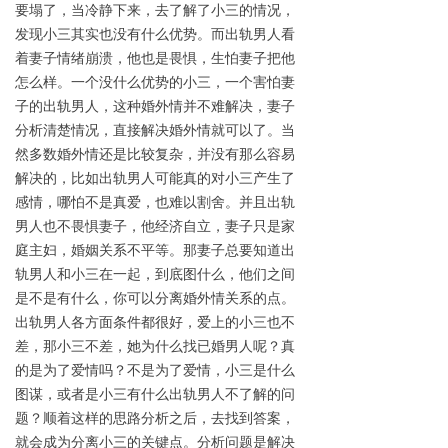
要塌了，当冷静下来，去了解了小三的情况，
发现小三其实也没有什么优势。而出轨男人看
着妻子情绪崩溃，他也是畏惧，生怕妻子把他
怎么样。一个没什么优势的小三，一个害怕妻
子的出轨男人，这种婚外情并不难解决，妻子
分析清楚情况，直接解决婚外情就可以了。当
然多数婚外情还是比较复杂，并没有那么容易
解决的，比如出轨男人可能真的对小三产生了
感情，哪怕不是真爱，也难以割舍。并且出轨
男人也不畏惧妻子，他经济自立，妻子只是家
庭主妇，婚姻关系不平等。那妻子总要知道出
轨男人和小三在一起，到底图什么，他们之间
是不是有什么，你可以分离婚外情关系的点。
出轨男人各方面条件都很好，爱上的小三也不
差，那小三不差，她为什么找已婚男人呢？真
的是为了爱情吗？不是为了爱情，小三是什么
图谋，或者是小三有什么出轨男人不了解的问
题？顺着这样的思路分析之后，去找到答案，
就会成为分离小三的关键点。分析问题是解决