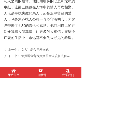
与人之间的纽带。他们用细腻的心思和无私的
奉献，让那些隐藏在人海中的情人再次相聚。
无论是寻找失散的亲人，还是追寻曾经的爱
人，乌鲁木齐找人公司一直坚守着初心，为客
户带来了无尽的喜悦和感动。他们用自己的行
动诠释着人间真情，让更多的人相信，在这个
广袤的生活中，永远都不会失去寻觅的希望。
上一个：
女人让老公疼爱方式
ꄴ
下一个：
侦探调查背叛婚姻的女人该何去何从
ꄲ
新闻动态
낀
뀰
뀡
网站首页
一键拨号
联系我们
挽回婚姻的几个方法，让你的爱人离不开你
按揭房产离婚时怎么分割
两人婚姻契合度取决于这三种感觉
如何预防第三者插足